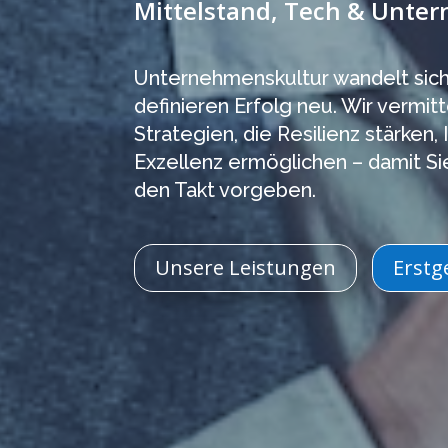
Mittelstand, Tech & Unte
Unternehmenskultur wandelt sich
definieren Erfolg neu. Wir vermit
Strategien, die Resilienz stärken,
Exzellenz ermöglichen – damit Sie
den Takt vorgeben.
Unsere Leistungen
Erstg