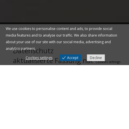
We use cookies to personalise content and ads, to provide social
media features and to analyse our traffic. We also share information
about your use of our site with our social media, advertising and
Datenschutz
analytics partners.
Cookies settings
Accept
Decline
aktualisierte Fassung nach
Cookies settings
DSGVO, Stand: 12.03.2025
Verantwortlich für die Datenverarbeitung
amindfulearth OÜ
Telefon: +49(0)1607525282
Email: info@thepresencearchitects.com
Wer wir sind
Die Adresse unserer Website ist: