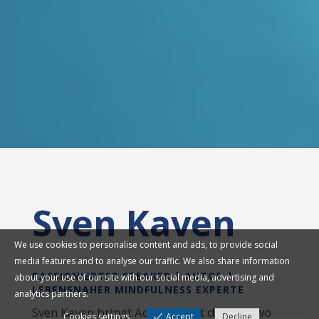
Sven Kaven
We use cookies to personalise content and ads, to provide social
media features and to analyse our traffic. We also share information
PASSIONIERTER SPEAKER | AUTOR |
about your use of our site with our social media, advertising and
LEBENSNAHER MINDFULNESS EXPERTE
analytics partners.
Sven Kaven bringt Achtsamkeit dorthin, wo
Cookies settings
Accept
Decline